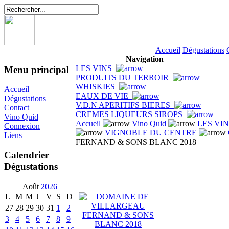
Accueil
Dégustations
Navigation
LES VINS
Menu principal
PRODUITS DU TERROIR
WHISKIES
Accueil
EAUX DE VIE
Dégustations
V.D.N APERITIFS BIERES
Contact
CREMES LIQUEURS SIROPS
Vino Quid
Accueil
Vino Quid
LES VI
Connexion
VIGNOBLE DU CENTRE
Liens
FERNAND & SONS BLANC 2018
Calendrier
Dégustations
Août
2026
L
M
M
J
V
S
D
27
28
29
30
31
1
2
3
4
5
6
7
8
9