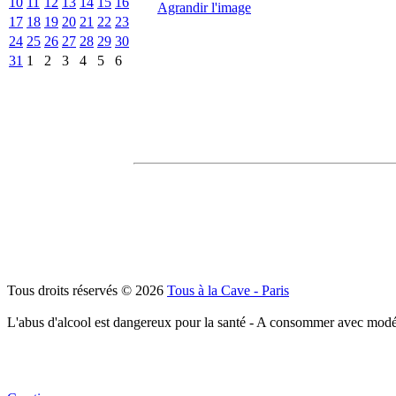
10
11
12
13
14
15
16
Agrandir l'image
17
18
19
20
21
22
23
24
25
26
27
28
29
30
31
1
2
3
4
5
6
Tous droits réservés © 2026
Tous à la Cave - Paris
L'abus d'alcool est dangereux pour la santé - A consommer avec modé