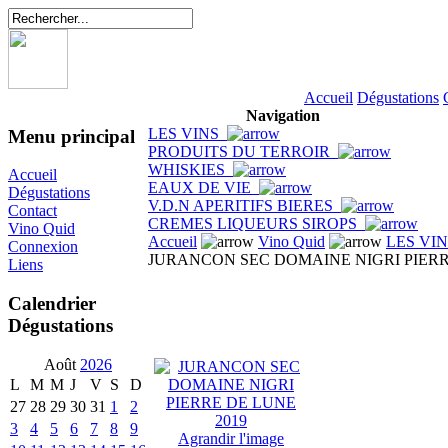
Accueil
Dégustations
Navigation
LES VINS
Menu principal
PRODUITS DU TERROIR
WHISKIES
Accueil
EAUX DE VIE
Dégustations
V.D.N APERITIFS BIERES
Contact
CREMES LIQUEURS SIROPS
Vino Quid
Accueil
Vino Quid
LES VI
Connexion
JURANCON SEC DOMAINE NIGRI PIERR
Liens
Calendrier
Dégustations
Août
2026
L
M
M
J
V
S
D
27
28
29
30
31
1
2
3
4
5
6
7
8
9
Agrandir l'image