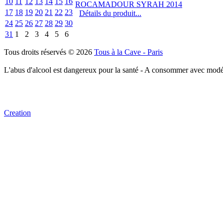
10
11
12
13
14
15
16
17
18
19
20
21
22
23
Détails du produit...
24
25
26
27
28
29
30
31
1
2
3
4
5
6
Tous droits réservés © 2026
Tous à la Cave - Paris
L'abus d'alcool est dangereux pour la santé - A consommer avec modé
Creation