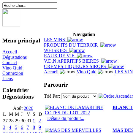
Navigation
LES VINS
Menu principal
PRODUITS DU TERROIR
WHISKIES
Accueil
EAUX DE VIE
Dégustations
V.D.N APERITIFS BIERES
Contact
CREMES LIQUEURS SIROPS
Vino Quid
Accueil
Vino Quid
LES VI
Connexion
Liens
Parcourir
Calendrier
Dégustations
Trié Par:
BLANC D
Août
2026
L
M
M
J
V
S
D
Détails du produit...
27
28
29
30
31
1
2
3
4
5
6
7
8
9
MAS DE