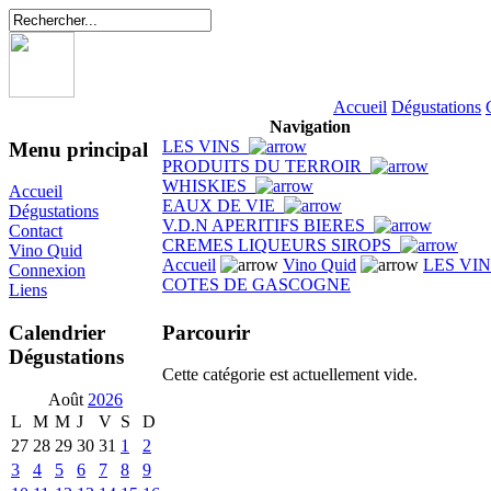
Accueil
Dégustations
Navigation
LES VINS
Menu principal
PRODUITS DU TERROIR
WHISKIES
Accueil
EAUX DE VIE
Dégustations
V.D.N APERITIFS BIERES
Contact
CREMES LIQUEURS SIROPS
Vino Quid
Accueil
Vino Quid
LES VI
Connexion
COTES DE GASCOGNE
Liens
Parcourir
Calendrier
Dégustations
Cette catégorie est actuellement vide.
Août
2026
L
M
M
J
V
S
D
27
28
29
30
31
1
2
3
4
5
6
7
8
9