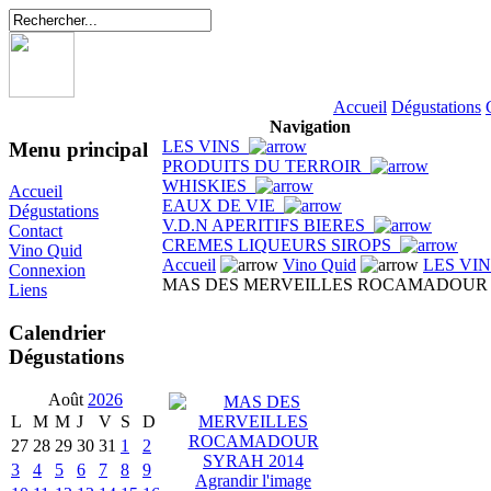
Accueil
Dégustations
Navigation
LES VINS
Menu principal
PRODUITS DU TERROIR
WHISKIES
Accueil
EAUX DE VIE
Dégustations
V.D.N APERITIFS BIERES
Contact
CREMES LIQUEURS SIROPS
Vino Quid
Accueil
Vino Quid
LES VI
Connexion
MAS DES MERVEILLES ROCAMADOUR 
Liens
Calendrier
Dégustations
Août
2026
L
M
M
J
V
S
D
27
28
29
30
31
1
2
3
4
5
6
7
8
9
Agrandir l'image