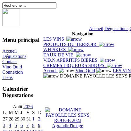
Accueil
Dégustations
Navigation
LES VINS
Menu principal
PRODUITS DU TERROIR
WHISKIES
Accueil
EAUX DE VIE
Dégustations
V.D.N APERITIFS BIERES
Contact
CREMES LIQUEURS SIROPS
Vino Quid
Accueil
Vino Quid
LES VI
Connexion
DOMAINE FAYOLLE LES SENS R
Liens
Calendrier
Dégustations
Août
2026
L
M
M
J
V
S
D
27
28
29
30
31
1
2
3
4
5
6
7
8
9
Agrandir l'image