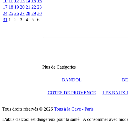
10
11
12
13
14
15
16
17
18
19
20
21
22
23
24
25
26
27
28
29
30
31
1
2
3
4
5
6
Plus de Catégories
BANDOL
BE
COTES DE PROVENCE
LES BAUX 
Tous droits réservés © 2026
Tous à la Cave - Paris
L'abus d'alcool est dangereux pour la santé - A consommer avec modé