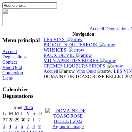
Accueil
Dégustations
Navigation
LES VINS
Menu principal
PRODUITS DU TERROIR
WHISKIES
Accueil
EAUX DE VIE
Dégustations
V.D.N APERITIFS BIERES
Contact
CREMES LIQUEURS SIROPS
Vino Quid
Accueil
Vino Quid
LES VI
Connexion
DOMAINE DE TOASC ROSE BELLET 202
Liens
Calendrier
Dégustations
Août
2026
L
M
M
J
V
S
D
27
28
29
30
31
1
2
3
4
5
6
7
8
9
Agrandir l'image