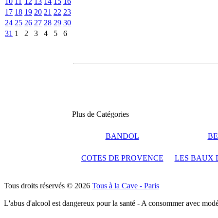
10
11
12
13
14
15
16
17
18
19
20
21
22
23
24
25
26
27
28
29
30
31
1
2
3
4
5
6
Plus de Catégories
BANDOL
BE
COTES DE PROVENCE
LES BAUX 
Tous droits réservés © 2026
Tous à la Cave - Paris
L'abus d'alcool est dangereux pour la santé - A consommer avec modé