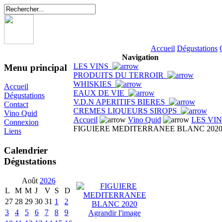
Accueil
Dégustations
Navigation
LES VINS
Menu principal
PRODUITS DU TERROIR
WHISKIES
Accueil
EAUX DE VIE
Dégustations
V.D.N APERITIFS BIERES
Contact
CREMES LIQUEURS SIROPS
Vino Quid
Accueil
Vino Quid
LES VI
Connexion
FIGUIERE MEDITERRANEE BLANC 202
Liens
Calendrier
Dégustations
Août
2026
L
M
M
J
V
S
D
27
28
29
30
31
1
2
3
4
5
6
7
8
9
Agrandir l'image