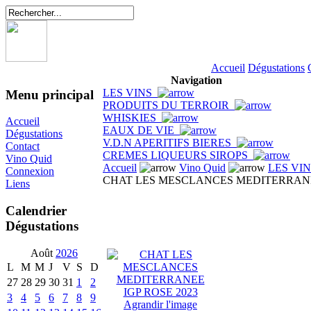
Accueil
Dégustations
Navigation
LES VINS
Menu principal
PRODUITS DU TERROIR
WHISKIES
Accueil
EAUX DE VIE
Dégustations
V.D.N APERITIFS BIERES
Contact
CREMES LIQUEURS SIROPS
Vino Quid
Accueil
Vino Quid
LES VI
Connexion
CHAT LES MESCLANCES MEDITERRANEE
Liens
Calendrier
Dégustations
Août
2026
L
M
M
J
V
S
D
27
28
29
30
31
1
2
3
4
5
6
7
8
9
Agrandir l'image