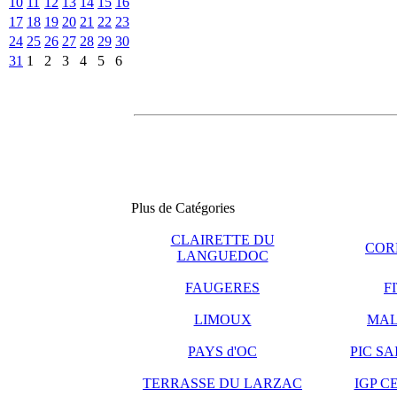
10
11
12
13
14
15
16
17
18
19
20
21
22
23
24
25
26
27
28
29
30
31
1
2
3
4
5
6
Plus de Catégories
CLAIRETTE DU
COR
LANGUEDOC
FAUGERES
F
LIMOUX
MAL
PAYS d'OC
PIC S
TERRASSE DU LARZAC
IGP C