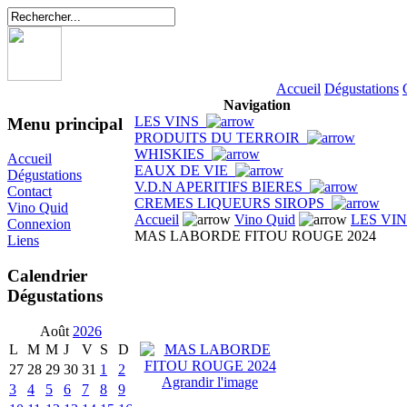
Accueil
Dégustations
Navigation
LES VINS
Menu principal
PRODUITS DU TERROIR
WHISKIES
Accueil
EAUX DE VIE
Dégustations
V.D.N APERITIFS BIERES
Contact
CREMES LIQUEURS SIROPS
Vino Quid
Accueil
Vino Quid
LES VI
Connexion
MAS LABORDE FITOU ROUGE 2024
Liens
Calendrier
Dégustations
Août
2026
L
M
M
J
V
S
D
27
28
29
30
31
1
2
Agrandir l'image
3
4
5
6
7
8
9