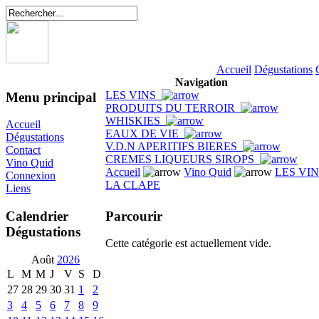
Accueil
Dégustations
Navigation
LES VINS
Menu principal
PRODUITS DU TERROIR
WHISKIES
Accueil
EAUX DE VIE
Dégustations
V.D.N APERITIFS BIERES
Contact
CREMES LIQUEURS SIROPS
Vino Quid
Accueil
Vino Quid
LES VI
Connexion
LA CLAPE
Liens
Parcourir
Calendrier
Dégustations
Cette catégorie est actuellement vide.
Août
2026
L
M
M
J
V
S
D
27
28
29
30
31
1
2
3
4
5
6
7
8
9