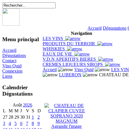
Accueil
Dégustations
Navigation
LES VINS
Menu principal
PRODUITS DU TERROIR
WHISKIES
Accueil
EAUX DE VIE
Dégustations
V.D.N APERITIFS BIERES
Contact
CREMES LIQUEURS SIROPS
Vino Quid
Accueil
Vino Quid
LES VI
Connexion
LUBERON
CHATEAU DE
Liens
Calendrier
Dégustations
Août
2026
L
M
M
J
V
S
D
27
28
29
30
31
1
2
3
4
5
6
7
8
9
Agrandir l'image