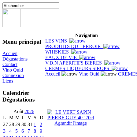
Navigation
LES VINS
Menu principal
PRODUITS DU TERROIR
WHISKIES
Accueil
EAUX DE VIE
Dégustations
V.D.N APERITIFS BIERES
Contact
CREMES LIQUEURS SIROPS
Vino Quid
Accueil
Vino Quid
CREMES
Connexion
Liens
Calendrier
Dégustations
Août
2026
L
M
M
J
V
S
D
Agrandir l'image
27
28
29
30
31
1
2
3
4
5
6
7
8
9