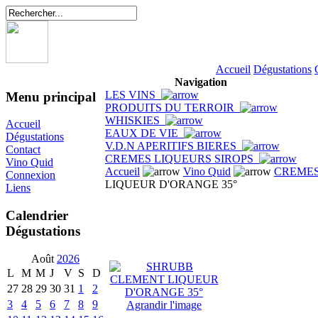
Accueil
Dégustations
Navigation
LES VINS
Menu principal
PRODUITS DU TERROIR
WHISKIES
Accueil
EAUX DE VIE
Dégustations
V.D.N APERITIFS BIERES
Contact
CREMES LIQUEURS SIROPS
Vino Quid
Accueil
Vino Quid
CREMES
Connexion
LIQUEUR D'ORANGE 35°
Liens
Calendrier
Dégustations
Août
2026
L
M
M
J
V
S
D
27
28
29
30
31
1
2
3
4
5
6
7
8
9
Agrandir l'image