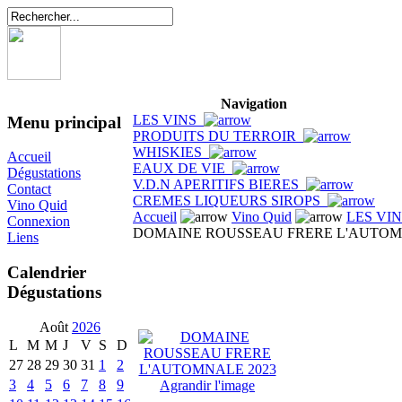
Navigation
LES VINS
Menu principal
PRODUITS DU TERROIR
WHISKIES
Accueil
EAUX DE VIE
Dégustations
V.D.N APERITIFS BIERES
Contact
CREMES LIQUEURS SIROPS
Vino Quid
Accueil
Vino Quid
LES VI
Connexion
DOMAINE ROUSSEAU FRERE L'AUTOM
Liens
Calendrier
Dégustations
Août
2026
L
M
M
J
V
S
D
27
28
29
30
31
1
2
3
4
5
6
7
8
9
Agrandir l'image