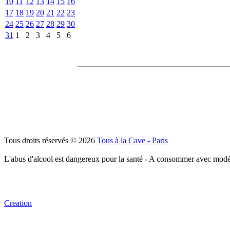
10
11
12
13
14
15
16
17
18
19
20
21
22
23
24
25
26
27
28
29
30
31
1
2
3
4
5
6
Tous droits réservés © 2026
Tous à la Cave - Paris
L'abus d'alcool est dangereux pour la santé - A consommer avec modé
Creation