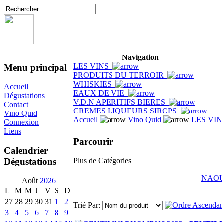
Navigation
LES VINS
Menu principal
PRODUITS DU TERROIR
WHISKIES
Accueil
EAUX DE VIE
Dégustations
V.D.N APERITIFS BIERES
Contact
CREMES LIQUEURS SIROPS
Vino Quid
Accueil
Vino Quid
LES VI
Connexion
Liens
Parcourir
Calendrier
Dégustations
Plus de Catégories
NAO
Août
2026
L
M
M
J
V
S
D
27
28
29
30
31
1
2
Trié Par:
3
4
5
6
7
8
9