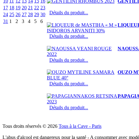
10
11
12
13
14
15
16
GENTILI
17
18
19
20
21
22
23
Détails du produit...
24
25
26
27
28
29
30
31
1
2
3
4
5
6
LIQUEUR
Détails du produit...
NAOUSSA
Détails du produit...
OUZO MY
Détails du produit...
PAPAGIA
Détails du produit...
Tous droits réservés © 2026
Tous à la Cave - Paris
L'abus d'alcool est dangereux pour la santé - A consommer avec modé