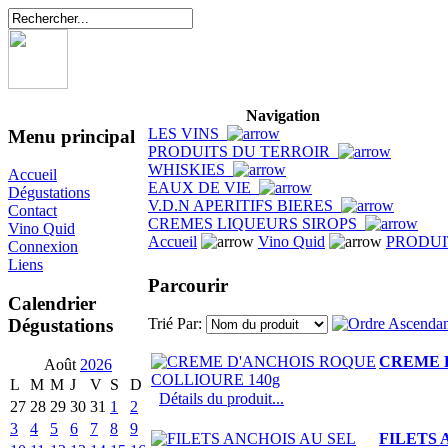
Navigation
LES VINS
Menu principal
PRODUITS DU TERROIR
WHISKIES
Accueil
EAUX DE VIE
Dégustations
V.D.N APERITIFS BIERES
Contact
CREMES LIQUEURS SIROPS
Vino Quid
Accueil
Vino Quid
PRODUI
Connexion
Liens
Parcourir
Calendrier
Dégustations
Trié Par:
CREME 
Août
2026
L
M
M
J
V
S
D
Détails du produit...
27
28
29
30
31
1
2
3
4
5
6
7
8
9
FILETS 