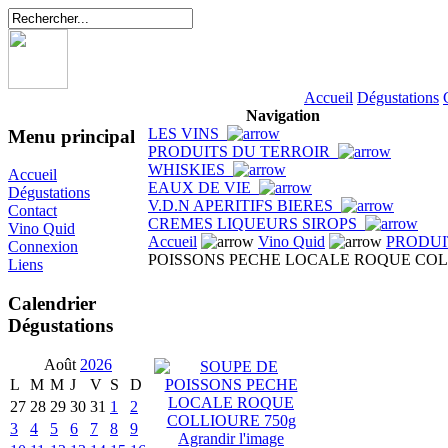
Accueil
Dégustations
Navigation
LES VINS
Menu principal
PRODUITS DU TERROIR
WHISKIES
Accueil
EAUX DE VIE
Dégustations
V.D.N APERITIFS BIERES
Contact
CREMES LIQUEURS SIROPS
Vino Quid
Accueil
Vino Quid
PRODUI
Connexion
POISSONS PECHE LOCALE ROQUE COL
Liens
Calendrier
Dégustations
Août
2026
L
M
M
J
V
S
D
27
28
29
30
31
1
2
3
4
5
6
7
8
9
Agrandir l'image