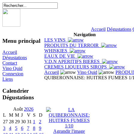
Accueil
Dégustations
Navigation
LES VINS
Menu principal
PRODUITS DU TERROIR
WHISKIES
Accueil
EAUX DE VIE
Dégustations
V.D.N APERITIFS BIERES
Contact
CREMES LIQUEURS SIROPS
Vino Quid
Accueil
Vino Quid
PRODUI
Connexion
QUIBERONNAISE: HUITRES FUMEES 1/
Liens
Calendrier
Dégustations
Août
2026
L
M
M
J
V
S
D
27
28
29
30
31
1
2
3
4
5
6
7
8
9
Agrandir l'image