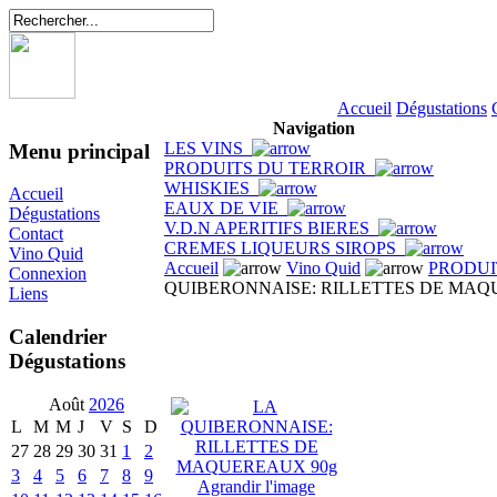
Accueil
Dégustations
Navigation
LES VINS
Menu principal
PRODUITS DU TERROIR
WHISKIES
Accueil
EAUX DE VIE
Dégustations
V.D.N APERITIFS BIERES
Contact
CREMES LIQUEURS SIROPS
Vino Quid
Accueil
Vino Quid
PRODUI
Connexion
QUIBERONNAISE: RILLETTES DE MAQ
Liens
Calendrier
Dégustations
Août
2026
L
M
M
J
V
S
D
27
28
29
30
31
1
2
3
4
5
6
7
8
9
Agrandir l'image