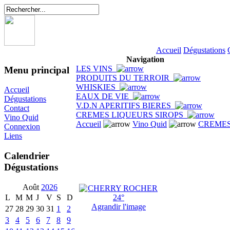
Accueil
Dégustations
Navigation
LES VINS
Menu principal
PRODUITS DU TERROIR
WHISKIES
Accueil
EAUX DE VIE
Dégustations
V.D.N APERITIFS BIERES
Contact
CREMES LIQUEURS SIROPS
Vino Quid
Accueil
Vino Quid
CREMES
Connexion
Liens
Calendrier
Dégustations
Août
2026
L
M
M
J
V
S
D
Agrandir l'image
27
28
29
30
31
1
2
3
4
5
6
7
8
9