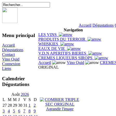
Accueil
Dégustations
Navigation
LES VINS
Menu principal
PRODUITS DU TERROIR
WHISKIES
Accueil
EAUX DE VIE
Dégustations
V.D.N APERITIFS BIERES
Contact
CREMES LIQUEURS SIROPS
Vino Quid
Accueil
Vino Quid
CREMES
Connexion
ORIGINAL
Liens
Calendrier
Dégustations
Août
2026
L
M
M
J
V
S
D
27
28
29
30
31
1
2
Agrandir l'image
3
4
5
6
7
8
9