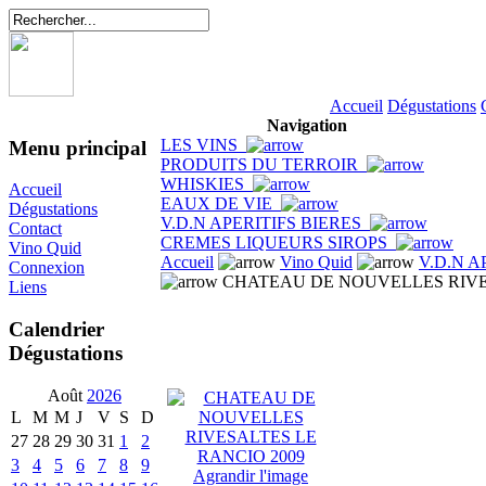
Accueil
Dégustations
Navigation
LES VINS
Menu principal
PRODUITS DU TERROIR
WHISKIES
Accueil
EAUX DE VIE
Dégustations
V.D.N APERITIFS BIERES
Contact
CREMES LIQUEURS SIROPS
Vino Quid
Accueil
Vino Quid
V.D.N A
Connexion
CHATEAU DE NOUVELLES RIVES
Liens
Calendrier
Dégustations
Août
2026
L
M
M
J
V
S
D
27
28
29
30
31
1
2
3
4
5
6
7
8
9
Agrandir l'image