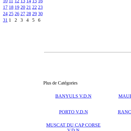
10
11
12
13
14
15
16
17
18
19
20
21
22
23
24
25
26
27
28
29
30
31
1
2
3
4
5
6
Plus de Catégories
BANYULS V.D.N
MAUR
PORTO V.D.N
RANCI
MUSCAT DU CAP CORSE
V.D.N