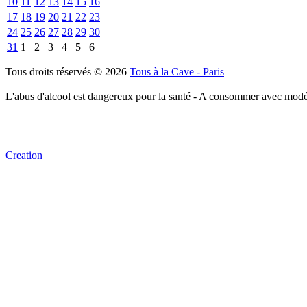
10
11
12
13
14
15
16
17
18
19
20
21
22
23
24
25
26
27
28
29
30
31
1
2
3
4
5
6
Tous droits réservés © 2026
Tous à la Cave - Paris
L'abus d'alcool est dangereux pour la santé - A consommer avec modé
Creation