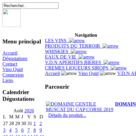
Navigation
LES VINS
Menu principal
PRODUITS DU TERROIR
WHISKIES
Accueil
EAUX DE VIE
Dégustations
V.D.N APERITIFS BIERES
Contact
CREMES LIQUEURS SIROPS
Vino Quid
Accueil
Vino Quid
V.D.N A
Connexion
Liens
Parcourir
Calendrier
Dégustations
DOMAINE
Août
2026
Détails du produit...
L
M
M
J
V
S
D
27
28
29
30
31
1
2
3
4
5
6
7
8
9