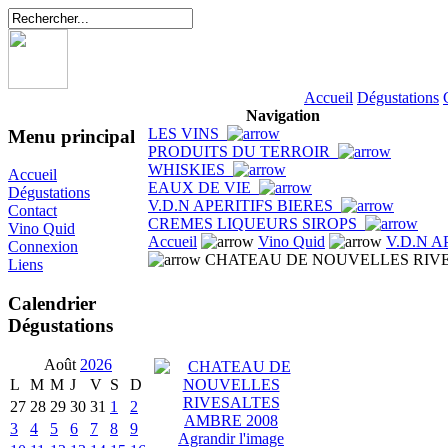
Accueil
Dégustations
Navigation
LES VINS
Menu principal
PRODUITS DU TERROIR
WHISKIES
Accueil
EAUX DE VIE
Dégustations
V.D.N APERITIFS BIERES
Contact
CREMES LIQUEURS SIROPS
Vino Quid
Accueil
Vino Quid
V.D.N A
Connexion
CHATEAU DE NOUVELLES RIVE
Liens
Calendrier
Dégustations
Août
2026
L
M
M
J
V
S
D
27
28
29
30
31
1
2
3
4
5
6
7
8
9
Agrandir l'image