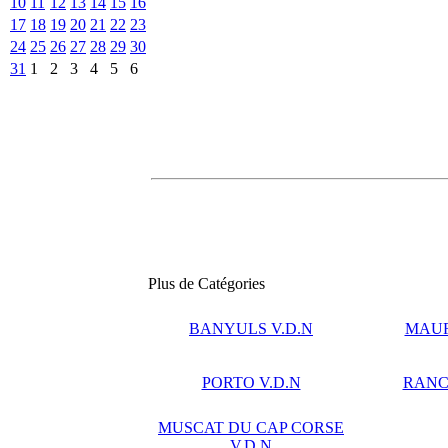
10
11
12
13
14
15
16
17
18
19
20
21
22
23
24
25
26
27
28
29
30
31
1
2
3
4
5
6
Plus de Catégories
BANYULS V.D.N
MAUR
PORTO V.D.N
RANCI
MUSCAT DU CAP CORSE
V.D.N