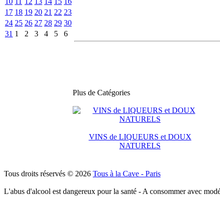
10
11
12
13
14
15
16
17
18
19
20
21
22
23
24
25
26
27
28
29
30
31
1
2
3
4
5
6
Plus de Catégories
VINS de LIQUEURS et DOUX
NATURELS
Tous droits réservés © 2026
Tous à la Cave - Paris
L'abus d'alcool est dangereux pour la santé - A consommer avec modé