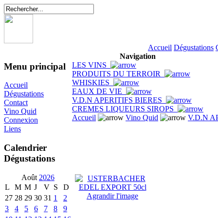
Accueil
Dégustations
Navigation
LES VINS
Menu principal
PRODUITS DU TERROIR
WHISKIES
Accueil
EAUX DE VIE
Dégustations
V.D.N APERITIFS BIERES
Contact
CREMES LIQUEURS SIROPS
Vino Quid
Accueil
Vino Quid
V.D.N A
Connexion
Liens
Calendrier
Dégustations
Août
2026
L
M
M
J
V
S
D
Agrandir l'image
27
28
29
30
31
1
2
3
4
5
6
7
8
9