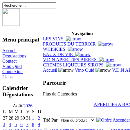
Navigation
LES VINS
Menu principal
PRODUITS DU TERROIR
WHISKIES
Accueil
EAUX DE VIE
Dégustations
V.D.N APERITIFS BIERES
Contact
CREMES LIQUEURS SIROPS
Vino Quid
Accueil
Vino Quid
V.D.N A
Connexion
Liens
Parcourir
Calendrier
Dégustations
Plus de Catégories
APERITIFS A BA
Août
2026
L
M
M
J
V
S
D
27
28
29
30
31
1
2
Trié Par:
3
4
5
6
7
8
9