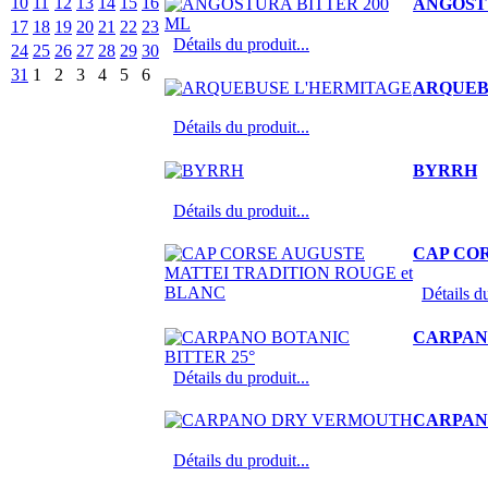
10
11
12
13
14
15
16
ANGOST
17
18
19
20
21
22
23
Détails du produit...
24
25
26
27
28
29
30
31
1
2
3
4
5
6
ARQUEB
Détails du produit...
BYRRH
Détails du produit...
CAP CO
Détails du
CARPANO
Détails du produit...
CARPAN
Détails du produit...