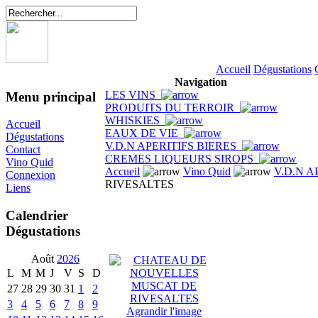
Accueil
Dégustations
Navigation
LES VINS
Menu principal
PRODUITS DU TERROIR
WHISKIES
Accueil
EAUX DE VIE
Dégustations
V.D.N APERITIFS BIERES
Contact
CREMES LIQUEURS SIROPS
Vino Quid
Accueil
Vino Quid
V.D.N A
Connexion
RIVESALTES
Liens
Calendrier
Dégustations
Août
2026
L
M
M
J
V
S
D
27
28
29
30
31
1
2
3
4
5
6
7
8
9
Agrandir l'image