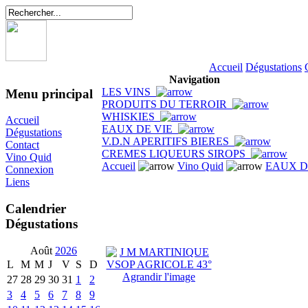
Accueil
Dégustations
Navigation
LES VINS
Menu principal
PRODUITS DU TERROIR
WHISKIES
Accueil
EAUX DE VIE
Dégustations
V.D.N APERITIFS BIERES
Contact
CREMES LIQUEURS SIROPS
Vino Quid
Accueil
Vino Quid
EAUX D
Connexion
Liens
Calendrier
Dégustations
Août
2026
L
M
M
J
V
S
D
Agrandir l'image
27
28
29
30
31
1
2
3
4
5
6
7
8
9