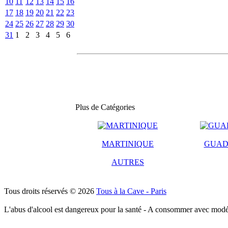
10
11
12
13
14
15
16
17
18
19
20
21
22
23
24
25
26
27
28
29
30
31
1
2
3
4
5
6
Plus de Catégories
MARTINIQUE
GUAD
AUTRES
Tous droits réservés © 2026
Tous à la Cave - Paris
L'abus d'alcool est dangereux pour la santé - A consommer avec modé