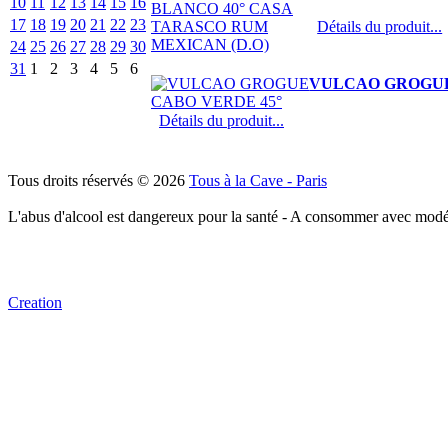
10
11
12
13
14
15
16
17
18
19
20
21
22
23
Détails du produit...
24
25
26
27
28
29
30
31
1
2
3
4
5
6
VULCAO GROGUE
Détails du produit...
Tous droits réservés © 2026
Tous à la Cave - Paris
L'abus d'alcool est dangereux pour la santé - A consommer avec modé
Creation