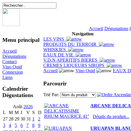
Accueil
Dégustations
Navigation
LES VINS
Menu principal
PRODUITS DU TERROIR
WHISKIES
Accueil
EAUX DE VIE
Dégustations
V.D.N APERITIFS BIERES
Contact
CREMES LIQUEURS SIROPS
Vino Quid
Accueil
Vino Quid
EAUX D
Connexion
Liens
Parcourir
Calendrier
Dégustations
Trié Par:
ARCANE DELICA
Août
2026
L
M
M
J
V
S
D
Détails du produit...
27
28
29
30
31
1
2
3
4
5
6
7
8
9
URUAPAN BLANCO