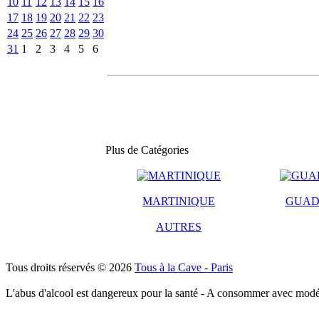
10
11
12
13
14
15
16
17
18
19
20
21
22
23
24
25
26
27
28
29
30
31
1
2
3
4
5
6
Plus de Catégories
MARTINIQUE
GUAD
AUTRES
Tous droits réservés © 2026
Tous à la Cave - Paris
L'abus d'alcool est dangereux pour la santé - A consommer avec modé