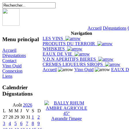
Accueil
Dégustations
Navigation
LES VINS
Menu principal
PRODUITS DU TERROIR
WHISKIES
Accueil
EAUX DE VIE
Dégustations
V.D.N APERITIFS BIERES
Contact
CREMES LIQUEURS SIROPS
Vino Quid
Accueil
Vino Quid
EAUX D
Connexion
Liens
Calendrier
Dégustations
Août
2026
L
M
M
J
V
S
D
27
28
29
30
31
1
2
Agrandir l'image
3
4
5
6
7
8
9