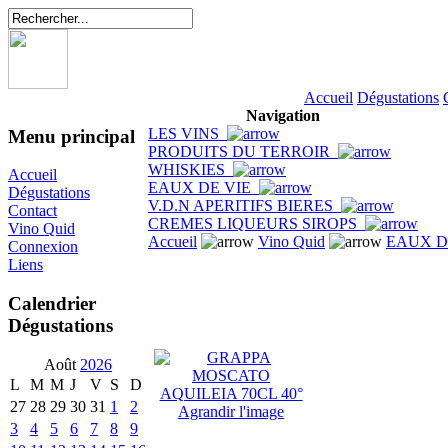
Accueil
Dégustations
Navigation
LES VINS
Menu principal
PRODUITS DU TERROIR
WHISKIES
Accueil
EAUX DE VIE
Dégustations
V.D.N APERITIFS BIERES
Contact
CREMES LIQUEURS SIROPS
Vino Quid
Accueil
Vino Quid
EAUX D
Connexion
Liens
Calendrier
Dégustations
Août
2026
L
M
M
J
V
S
D
27
28
29
30
31
1
2
Agrandir l'image
3
4
5
6
7
8
9