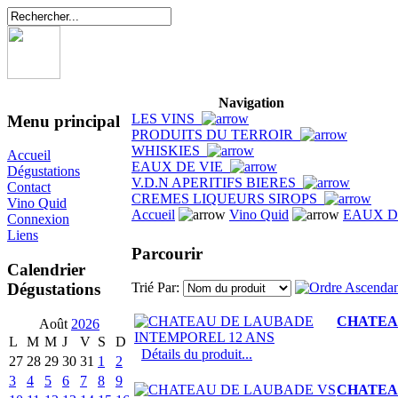
Navigation
LES VINS
Menu principal
PRODUITS DU TERROIR
WHISKIES
Accueil
EAUX DE VIE
Dégustations
V.D.N APERITIFS BIERES
Contact
CREMES LIQUEURS SIROPS
Vino Quid
Accueil
Vino Quid
EAUX D
Connexion
Liens
Parcourir
Calendrier
Dégustations
Trié Par:
CHATEA
Août
2026
L
M
M
J
V
S
D
Détails du produit...
27
28
29
30
31
1
2
3
4
5
6
7
8
9
CHATEA