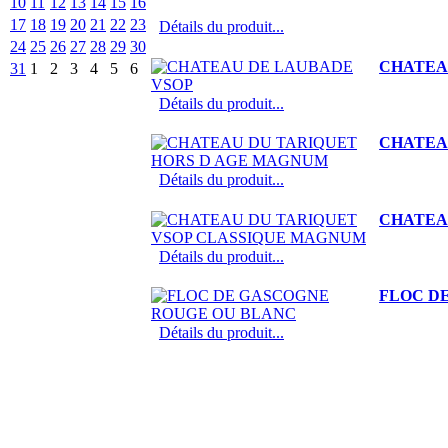
10
11
12
13
14
15
16
17
18
19
20
21
22
23
Détails du produit...
24
25
26
27
28
29
30
CHATEA
31
1
2
3
4
5
6
Détails du produit...
CHATEA
Détails du produit...
CHATEA
Détails du produit...
FLOC D
Détails du produit...