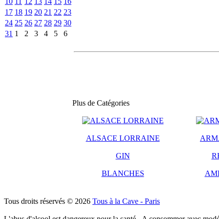
10
11
12
13
14
15
16
17
18
19
20
21
22
23
24
25
26
27
28
29
30
31
1
2
3
4
5
6
Plus de Catégories
ALSACE LORRAINE
ARM
GIN
R
BLANCHES
AM
Tous droits réservés © 2026
Tous à la Cave - Paris
L'abus d'alcool est dangereux pour la santé - A consommer avec modé