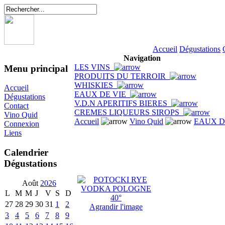
Accueil
Dégustations
Navigation
LES VINS
Menu principal
PRODUITS DU TERROIR
WHISKIES
Accueil
EAUX DE VIE
Dégustations
V.D.N APERITIFS BIERES
Contact
CREMES LIQUEURS SIROPS
Vino Quid
Accueil
Vino Quid
EAUX D
Connexion
Liens
Calendrier
Dégustations
Août
2026
L
M
M
J
V
S
D
27
28
29
30
31
1
2
Agrandir l'image
3
4
5
6
7
8
9