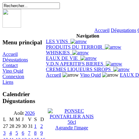
Accueil
Dégustations
Navigation
LES VINS
Menu principal
PRODUITS DU TERROIR
WHISKIES
Accueil
EAUX DE VIE
Dégustations
V.D.N APERITIFS BIERES
Contact
CREMES LIQUEURS SIROPS
Vino Quid
Accueil
Vino Quid
EAUX D
Connexion
Liens
Calendrier
Dégustations
Août
2026
L
M
M
J
V
S
D
27
28
29
30
31
1
2
Agrandir l'image
3
4
5
6
7
8
9