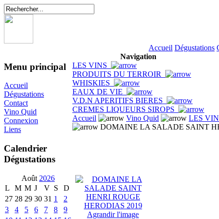
Accueil
Dégustations
Navigation
LES VINS
Menu principal
PRODUITS DU TERROIR
WHISKIES
Accueil
EAUX DE VIE
Dégustations
V.D.N APERITIFS BIERES
Contact
CREMES LIQUEURS SIROPS
Vino Quid
Accueil
Vino Quid
LES VI
Connexion
DOMAINE LA SALADE SAINT HE
Liens
Calendrier
Dégustations
Août
2026
L
M
M
J
V
S
D
27
28
29
30
31
1
2
3
4
5
6
7
8
9
Agrandir l'image