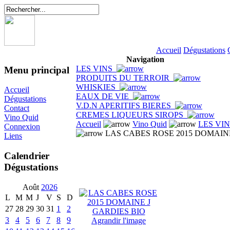
Accueil
Dégustations
Navigation
LES VINS
Menu principal
PRODUITS DU TERROIR
WHISKIES
Accueil
EAUX DE VIE
Dégustations
V.D.N APERITIFS BIERES
Contact
CREMES LIQUEURS SIROPS
Vino Quid
Accueil
Vino Quid
LES VI
Connexion
LAS CABES ROSE 2015 DOMAINE
Liens
Calendrier
Dégustations
Août
2026
L
M
M
J
V
S
D
27
28
29
30
31
1
2
3
4
5
6
7
8
9
Agrandir l'image