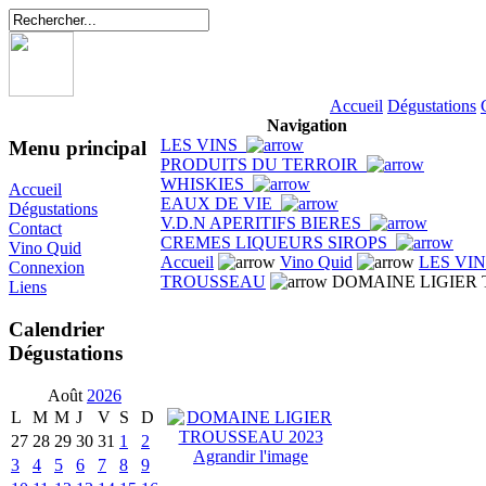
Accueil
Dégustations
Navigation
LES VINS
Menu principal
PRODUITS DU TERROIR
WHISKIES
Accueil
EAUX DE VIE
Dégustations
V.D.N APERITIFS BIERES
Contact
CREMES LIQUEURS SIROPS
Vino Quid
Accueil
Vino Quid
LES VI
Connexion
TROUSSEAU
DOMAINE LIGIER 
Liens
Calendrier
Dégustations
Août
2026
L
M
M
J
V
S
D
27
28
29
30
31
1
2
Agrandir l'image
3
4
5
6
7
8
9