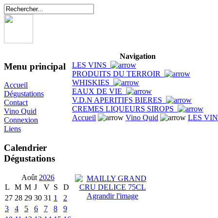
Navigation
LES VINS
Menu principal
PRODUITS DU TERROIR
WHISKIES
Accueil
EAUX DE VIE
Dégustations
V.D.N APERITIFS BIERES
Contact
CREMES LIQUEURS SIROPS
Vino Quid
Accueil
Vino Quid
LES VI
Connexion
Liens
Calendrier
Dégustations
Août
2026
L
M
M
J
V
S
D
Agrandir l'image
27
28
29
30
31
1
2
3
4
5
6
7
8
9