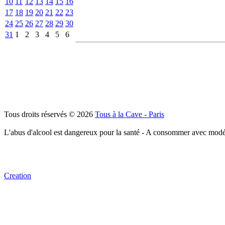
10
11
12
13
14
15
16
17
18
19
20
21
22
23
24
25
26
27
28
29
30
31
1
2
3
4
5
6
Tous droits réservés © 2026
Tous à la Cave - Paris
L'abus d'alcool est dangereux pour la santé - A consommer avec modé
Creation