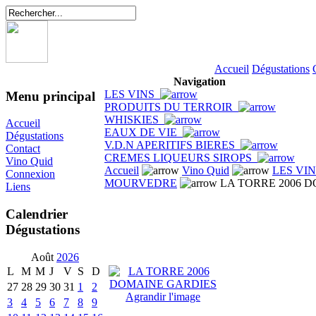
Accueil
Dégustations
Navigation
LES VINS
Menu principal
PRODUITS DU TERROIR
WHISKIES
Accueil
EAUX DE VIE
Dégustations
V.D.N APERITIFS BIERES
Contact
CREMES LIQUEURS SIROPS
Vino Quid
Accueil
Vino Quid
LES VI
Connexion
MOURVEDRE
LA TORRE 2006 
Liens
Calendrier
Dégustations
Août
2026
L
M
M
J
V
S
D
27
28
29
30
31
1
2
Agrandir l'image
3
4
5
6
7
8
9