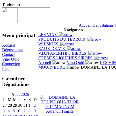
Accueil
Dégustations
Navigation
LES VINS
Menu principal
PRODUITS DU TERROIR
WHISKIES
Accueil
EAUX DE VIE
Dégustations
V.D.N APERITIFS BIERES
Contact
CREMES LIQUEURS SIROPS
Vino Quid
Accueil
Vino Quid
LES VI
Connexion
MOURVEDRE
DOMAINE LA TOU
Liens
Calendrier
Dégustations
Août
2026
L
M
M
J
V
S
D
27
28
29
30
31
1
2
3
4
5
6
7
8
9
Agrandir l'image