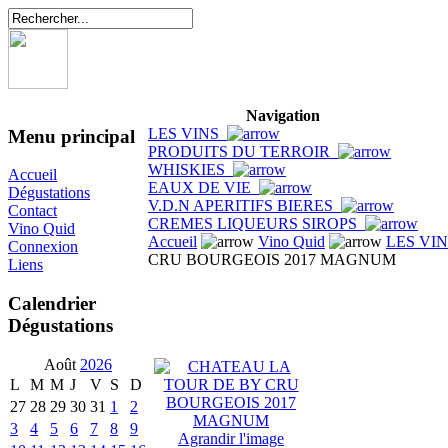
Navigation
LES VINS
Menu principal
PRODUITS DU TERROIR
WHISKIES
Accueil
EAUX DE VIE
Dégustations
V.D.N APERITIFS BIERES
Contact
CREMES LIQUEURS SIROPS
Vino Quid
Accueil
Vino Quid
LES VI
Connexion
CRU BOURGEOIS 2017 MAGNUM
Liens
Calendrier
Dégustations
Août
2026
L
M
M
J
V
S
D
27
28
29
30
31
1
2
3
4
5
6
7
8
9
Agrandir l'image