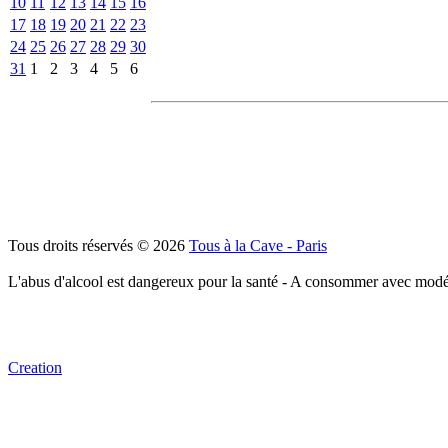
10
11
12
13
14
15
16
17
18
19
20
21
22
23
24
25
26
27
28
29
30
31
1
2
3
4
5
6
Tous droits réservés © 2026
Tous à la Cave - Paris
L'abus d'alcool est dangereux pour la santé - A consommer avec modé
Creation