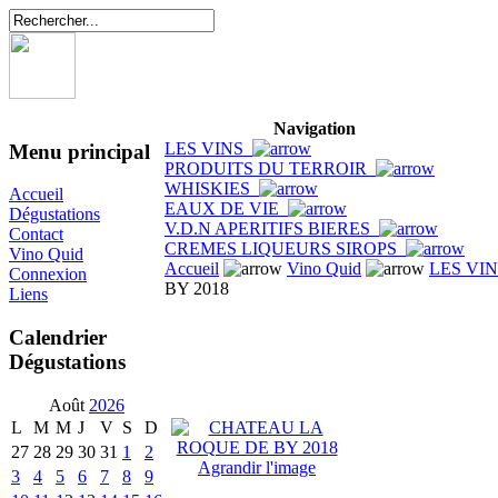
Navigation
LES VINS
Menu principal
PRODUITS DU TERROIR
WHISKIES
Accueil
EAUX DE VIE
Dégustations
V.D.N APERITIFS BIERES
Contact
CREMES LIQUEURS SIROPS
Vino Quid
Accueil
Vino Quid
LES VI
Connexion
BY 2018
Liens
Calendrier
Dégustations
Août
2026
L
M
M
J
V
S
D
27
28
29
30
31
1
2
Agrandir l'image
3
4
5
6
7
8
9