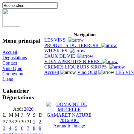
Navigation
LES VINS
Menu principal
PRODUITS DU TERROIR
WHISKIES
Accueil
EAUX DE VIE
Dégustations
V.D.N APERITIFS BIERES
Contact
CREMES LIQUEURS SIROPS
Vino Quid
Accueil
Vino Quid
LES VI
Connexion
Liens
Calendrier
Dégustations
Août
2026
L
M
M
J
V
S
D
27
28
29
30
31
1
2
Agrandir l'image
3
4
5
6
7
8
9