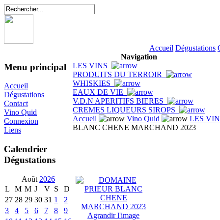
Accueil
Dégustations
Navigation
LES VINS
Menu principal
PRODUITS DU TERROIR
WHISKIES
Accueil
EAUX DE VIE
Dégustations
V.D.N APERITIFS BIERES
Contact
CREMES LIQUEURS SIROPS
Vino Quid
Accueil
Vino Quid
LES VI
Connexion
BLANC CHENE MARCHAND 2023
Liens
Calendrier
Dégustations
Août
2026
L
M
M
J
V
S
D
27
28
29
30
31
1
2
3
4
5
6
7
8
9
Agrandir l'image