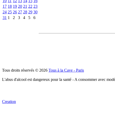
10
11
12
13
14
15
16
17
18
19
20
21
22
23
24
25
26
27
28
29
30
31
1
2
3
4
5
6
Tous droits réservés © 2026
Tous à la Cave - Paris
L'abus d'alcool est dangereux pour la santé - A consommer avec modé
Creation