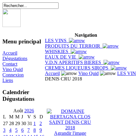
Navigation
LES VINS
Menu principal
PRODUITS DU TERROIR
WHISKIES
Accueil
EAUX DE VIE
Dégustations
V.D.N APERITIFS BIERES
Contact
CREMES LIQUEURS SIROPS
Vino Quid
Accueil
Vino Quid
LES VI
Connexion
DENIS CRU 2018
Liens
Calendrier
Dégustations
Août
2026
L
M
M
J
V
S
D
27
28
29
30
31
1
2
3
4
5
6
7
8
9
Agrandir l'image