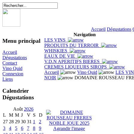
Accueil
Dégustations
Navigation
LES VINS
Menu principal
PRODUITS DU TERROIR
WHISKIES
Accueil
EAUX DE VIE
Dégustations
V.D.N APERITIFS BIERES
Contact
CREMES LIQUEURS SIROPS
Vino Quid
Accueil
Vino Quid
LES VI
Connexion
NOIR
DOMAINE ROUSSEAU FRER
Liens
Calendrier
Dégustations
Août
2026
L
M
M
J
V
S
D
27
28
29
30
31
1
2
3
4
5
6
7
8
9
Agrandir l'image