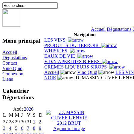
Accueil
Dégustations
Navigation
LES VINS
Menu principal
PRODUITS DU TERROIR
WHISKIES
Accueil
EAUX DE VIE
Dégustations
V.D.N APERITIFS BIERES
Contact
CREMES LIQUEURS SIROPS
Vino Quid
Accueil
Vino Quid
LES VI
Connexion
NOIR
.D. MASSIN CUVEE L'ENVI
Liens
Calendrier
Dégustations
Août
2026
L
M
M
J
V
S
D
27
28
29
30
31
1
2
3
4
5
6
7
8
9
Agrandir l'image