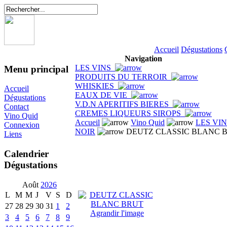
Accueil
Dégustations
Navigation
LES VINS
Menu principal
PRODUITS DU TERROIR
WHISKIES
Accueil
EAUX DE VIE
Dégustations
V.D.N APERITIFS BIERES
Contact
CREMES LIQUEURS SIROPS
Vino Quid
Accueil
Vino Quid
LES VI
Connexion
NOIR
DEUTZ CLASSIC BLANC 
Liens
Calendrier
Dégustations
Août
2026
L
M
M
J
V
S
D
27
28
29
30
31
1
2
Agrandir l'image
3
4
5
6
7
8
9