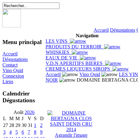
Accueil
Dégustations
Navigation
LES VINS
Menu principal
PRODUITS DU TERROIR
WHISKIES
Accueil
EAUX DE VIE
Dégustations
V.D.N APERITIFS BIERES
Contact
CREMES LIQUEURS SIROPS
Vino Quid
Accueil
Vino Quid
LES VI
Connexion
NOIR
DOMAINE BERTAGNA CLOS
Liens
Calendrier
Dégustations
Août
2026
L
M
M
J
V
S
D
27
28
29
30
31
1
2
3
4
5
6
7
8
9
Agrandir l'image